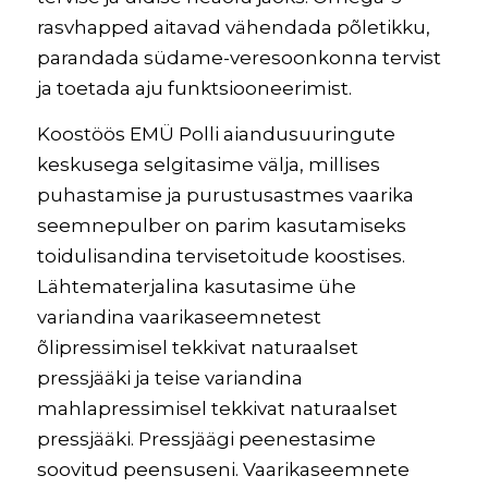
rasvhapped aitavad vähendada põletikku,
parandada südame-veresoonkonna tervist
ja toetada aju funktsiooneerimist.
Koostöös EMÜ Polli aiandusuuringute
keskusega selgitasime välja, millises
puhastamise ja purustusastmes vaarika
seemnepulber on parim kasutamiseks
toidulisandina tervisetoitude koostises.
Lähtematerjalina kasutasime ühe
variandina vaarikaseemnetest
õlipressimisel tekkivat naturaalset
pressjääki ja teise variandina
mahlapressimisel tekkivat naturaalset
pressjääki. Pressjäägi peenestasime
soovitud peensuseni. Vaarikaseemnete