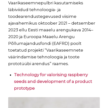
Vaarikaseemnepulbri kasutamiseks
läbiviidud tehnoloogia- ja
toodearendustegevused viisime
ajavahemikus oktoober 2021 – detsember
2023 ellu Eesti maaelu arengukava 2014–
2020 ja Euroopa Maaelu Arengu
Põllumajandusfondi (EAFRD) poolt
toetatud projekti “Vaarikaseemnete
väärindamise tehnoloogia ja toote
prototüübi arendus” raames.
Technology for valorising raspberry
seeds and development of a product
prototype