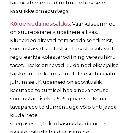
täiendab menüüd mitmete tervisele
kasulikke omadustega.
Kõrge kiudainesisaldus:
Vaarikaseemned
on suurepärane kiudainete allikas.
Kiudained aitavad parandada seedimist,
soodustavad soolestiku tervist ja aitavad
reguleerida kolesterooli ning veresuhkru
taset. Lisaks annavad kiudained pikaajalise
täiskõhutunde, mis on oluline kehakaalu
juhtimisel. Kiudaineid on soovituslik
kasutada toitumisel hea ainevahetuse
soodustamiseks 25-30g päevas. Kuna
tavapärase toidumenüüga võib tihti jääda
kiudainete
vaegusesse, tuleb kasuks kiudainete
rikaste toitude teadlik lisamine