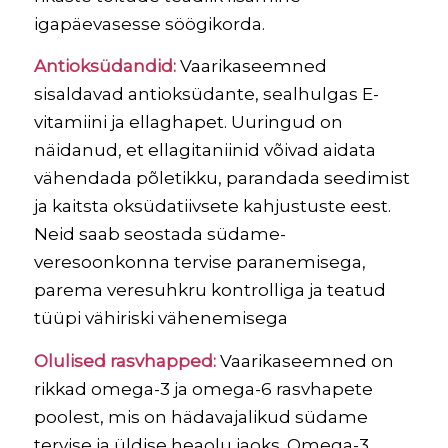
igapäevasesse söögikorda.
Antioksüdandid:
Vaarikaseemned
sisaldavad antioksüdante, sealhulgas E-
vitamiini ja ellaghapet. Uuringud on
näidanud, et ellagitaniinid võivad aidata
vähendada põletikku, parandada seedimist
ja kaitsta oksüdatiivsete kahjustuste eest.
Neid saab seostada südame-
veresoonkonna tervise paranemisega,
parema veresuhkru kontrolliga ja teatud
tüüpi vähiriski vähenemisega
Olulised rasvhapped:
Vaarikaseemned on
rikkad omega-3 ja omega-6 rasvhapete
poolest, mis on hädavajalikud südame
tervise ja üldise heaolu jaoks. Omega-3