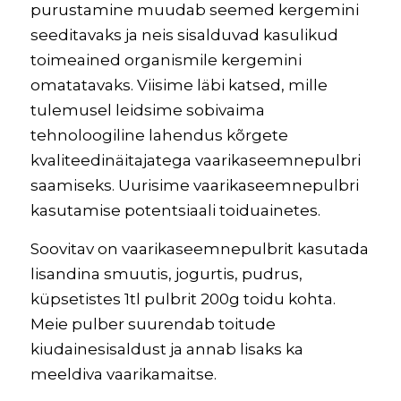
purustamine muudab seemed kergemini
seeditavaks ja neis sisalduvad kasulikud
toimeained organismile kergemini
omatatavaks. Viisime läbi katsed, mille
tulemusel leidsime sobivaima
tehnoloogiline lahendus kõrgete
kvaliteedinäitajatega vaarikaseemnepulbri
saamiseks. Uurisime vaarikaseemnepulbri
kasutamise potentsiaali toiduainetes.
Soovitav on vaarikaseemnepulbrit kasutada
lisandina smuutis, jogurtis, pudrus,
küpsetistes 1tl pulbrit 200g toidu kohta.
Meie pulber suurendab toitude
kiudainesisaldust ja annab lisaks ka
meeldiva vaarikamaitse.