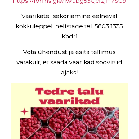
https://forms.gle/iwCbg53QcfzjH7SC9
Vaarikate isekorjamine eelneval
kokkuleppel, helistage tel. 5803 1335
Kadri
Võta ühendust ja esita tellimus
varakult, et saada vaarikad soovitud
ajaks!